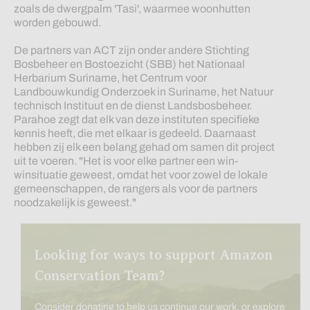
zoals de dwergpalm 'Tasi', waarmee woonhutten
worden gebouwd.
De partners van ACT zijn onder andere Stichting
Bosbeheer en Bostoezicht (SBB) het Nationaal
Herbarium Suriname, het Centrum voor
Landbouwkundig Onderzoek in Suriname, het Natuur
technisch Instituut en de dienst Landsbosbeheer.
Parahoe zegt dat elk van deze instituten specifieke
kennis heeft, die met elkaar is gedeeld. Daarnaast
hebben zij elk een belang gehad om samen dit project
uit te voeren. "Het is voor elke partner een win-
winsituatie geweest, omdat het voor zowel de lokale
gemeenschappen, de rangers als voor de partners
noodzakelijk is geweest."
Looking for ways to support Amazon
Conservation Team?
Consider donating to help us continue our work, or explore