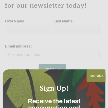
for our newsletter today!
First Name
Last Name
Email address:
Not today.
Related Articles
Sign Up!
Receive the latest
conservation and