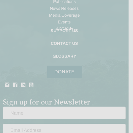
Publications
News Releases
Media Coverage
Events
ACT Kids
SUPPORT US
CONTACT US
GLOSSARY
DONATE
Sign up for our Newsletter