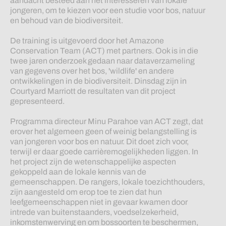
aandacht besteed aan het interesseren van lokale
jongeren, om te kiezen voor een studie voor bos, natuur
en behoud van de biodiversiteit.
De training is uitgevoerd door het Amazone
Conservation Team (ACT) met partners. Ook is in die
twee jaren onderzoek gedaan naar dataverzameling
van gegevens over het bos, 'wildlife' en andere
ontwikkelingen in de biodiversiteit. Dinsdag zijn in
Courtyard Marriott de resultaten van dit project
gepresenteerd.
Programma directeur Minu Parahoe van ACT zegt, dat
erover het algemeen geen of weinig belangstelling is
van jongeren voor bos en natuur. Dit doet zich voor,
terwijl er daar goede carrièremogelijkheden liggen. In
het project zijn de wetenschappelijke aspecten
gekoppeld aan de lokale kennis van de
gemeenschappen. De rangers, lokale toezichthouders,
zijn aangesteld om erop toe te zien dat hun
leefgemeenschappen niet in gevaar kwamen door
intrede van buitenstaanders, voedselzekerheid,
inkomstenwerving en om bossoorten te beschermen,