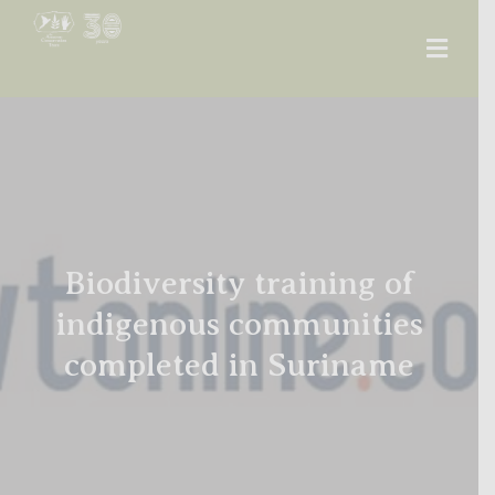
Men
Biodiversity training of
indigenous communities
completed in Suriname