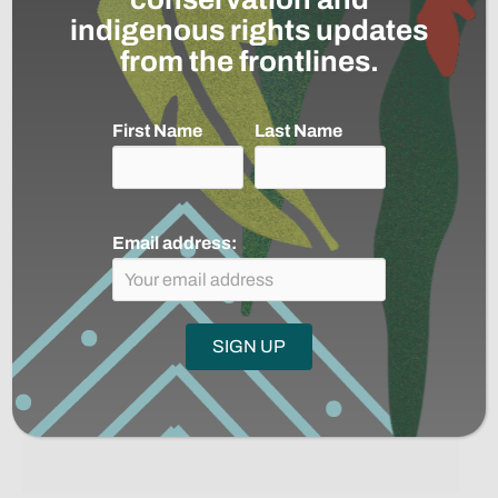
indigenous rights updates
from the frontlines.
First Name
Last Name
Every Restoration Begins with a Seed
Email address:
Read More
→