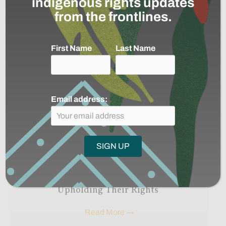
indigenous rights updates
from the frontlines.
First Name
Last Name
Email address:
The Nadëb and Kanamary Peoples
Launch Territorial and Environmental
Management Plans (PGTAs),
Reinforcing a Collective Commitment to
Protecting Their Territories and
Upholding Their Rights
Read More
→