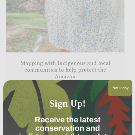
Mapping with Indigenous and local
communities to help protect the
Amazon
Not today.
Read More
→
Sign Up!
Receive the latest
conservation and